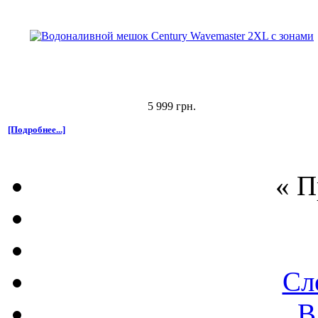
5 999 грн.
[Подробнее...]
« 
Сл
В