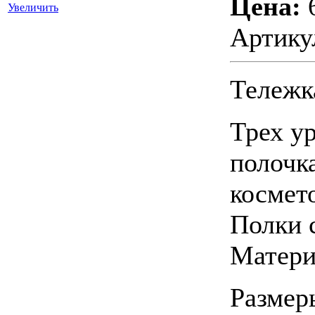
Цена:
Увеличить
Артику
Тележк
Трех у
полочк
космет
Полки 
Матери
Размеры