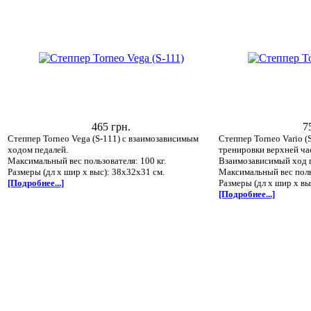
465 грн.
7
Степпер Torneo Vega (S-111) с взаимозависимым
Степпер Torneo Vario (
ходом педалей.
тренировки верхней час
Максимальный вес пользователя: 100 кг.
Взаимозависимый ход 
Размеры (дл х шир х выс): 38х32х31 см.
Максимальный вес польз
[Подробнее...]
Размеры (дл х шир х вы
[Подробнее...]