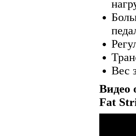
нагр
Боль
педа
Регу
Тран
Вес 
Видео 
Fat Str