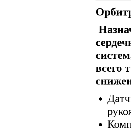
Орбитр
Назна
сердеч
систем
всего 
снижен
Датч
руко
Комп