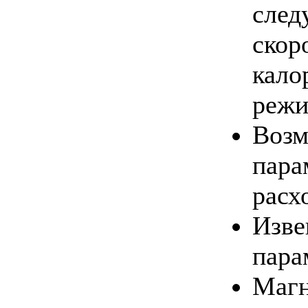
след
скор
кало
режи
Возм
пара
расх
Изве
пара
Магн