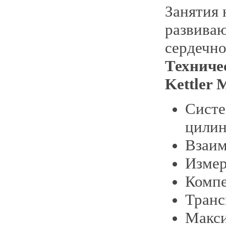
Занятия 
развиваю
сердечно
Техниче
Kettler 
Систе
цилин
Взаим
Измер
Компе
Транс
Макси