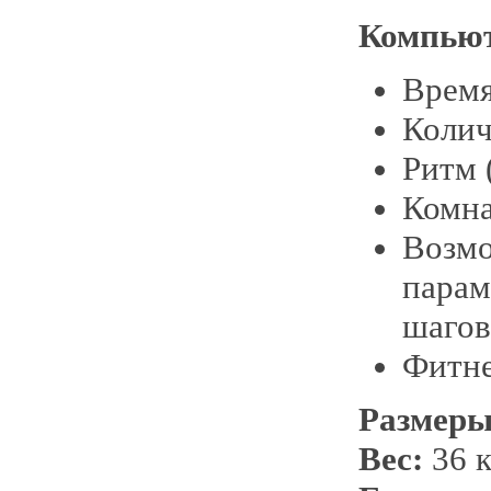
Компьют
Время
Колич
Ритм 
Комна
Возмо
парам
шагов
Фитне
Размер
Вес:
36 к