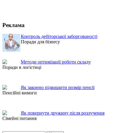
Реклама
Контроль дебіторської заборгованості
Поради для бізнесу
Методи оптимізації роботи складу
Поради в логістиці
Як законно підвищити розмір пенсії
Пенсійні вимоги
Як повернути дружину після розлучення
Сімейні питання