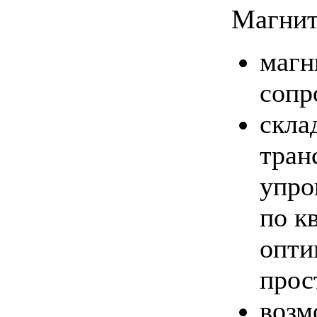
Магнит
магн
сопр
скла
тран
упро
по к
опти
прос
возм