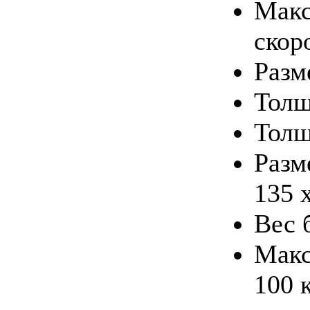
Макс
скор
Разм
Толщ
Толщ
Разм
135 х
Вес б
Макс
100 