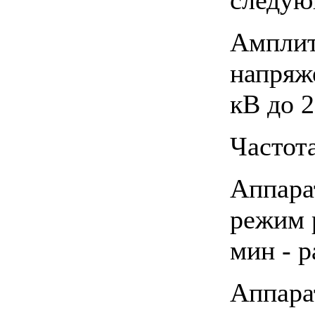
Амплит
напряж
кВ до 
Частот
Аппара
режим р
мин - р
Аппара