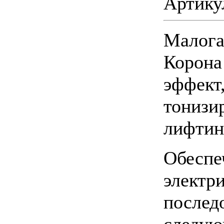
Артику
Малога
Корона
эффект
тонизи
лифтин
Обеспе
электр
послед
следую