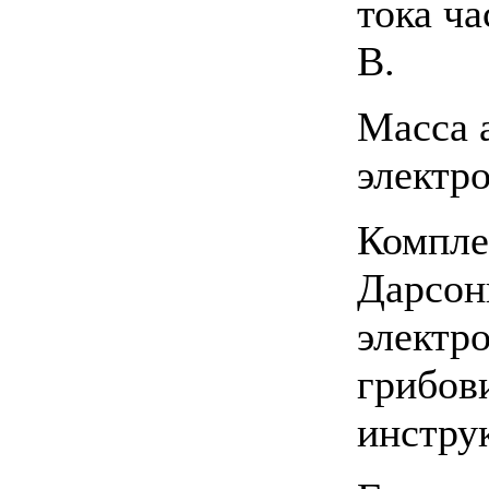
тока ча
В.
Масса а
электр
Компле
Дарсон
электро
грибов
инстру